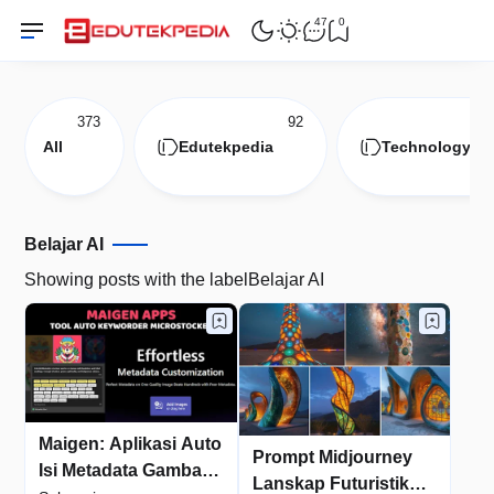
47
0
373
92
7
All
Edutekpedia
Technology
Belajar AI
Showing posts with the label
Belajar AI
Maigen: Aplikasi Auto
Prompt Midjourney
Isi Metadata Gambar
Lanskap Futuristik