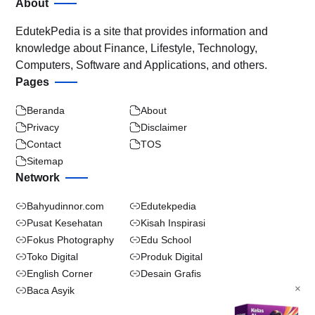
About
EdutekPedia is a site that provides information and
knowledge about Finance, Lifestyle, Technology,
Computers, Software and Applications, and others.
Pages
Beranda
About
Privacy
Disclaimer
Contact
TOS
Sitemap
Network
Bahyudinnor.com
Edutekpedia
Pusat Kesehatan
Kisah Inspirasi
Fokus Photography
Edu School
Toko Digital
Produk Digital
English Corner
Desain Grafis
×
Baca Asyik