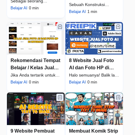
(Title, Keyword,
Sebagai seorang
yang Memukau di
Sebuah Konstruksi
Description)
microstocker, fokus pada
Belajar AI
0 min
Padang Pasir Nevada
Organik Biomorfi yang
Belajar AI
1 min
Microstocker
kualitas aset teru…
Mempesona. Di tenga…
Rekomendasi Tempat
8 Website Jual Foto
Belajar / Kelas Jualan
AI dan Foto HP di
Foto AI dan Foto HP
Internet Terbaru 2024
Jika Anda tertarik untuk
Halo semuanya! Balik lagi
ke Internet
belajar tentang jualan foto
Belajar AI
0 min
bersama saya Bahyudin
Belajar AI
0 min
dengan…
Nor selaku …
9 Website Pembuat
Membuat Komik Strip