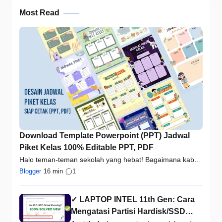
Most Read
Download Template Powerpoint (PPT) Jadwal
Piket Kelas 100% Editable PPT, PDF
Halo teman-teman sekolah yang hebat! Bagaimana kabar
kalian…
Blogger
16 min
1
✓ LAPTOP INTEL 11th Gen: Cara
Mengatasi Partisi Hardisk/SSD