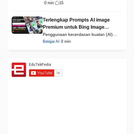
Gratis - 23K Backlink SEO W…
0 min
15
Terlengkap Prompts AI image
Premium untuk Bing Image
Creator, Cara Membuat Teks jadi
Penggunaan kecerdasan buatan (AI)
Gambar AI
dalam menciptakan gambar …
Belajar AI
0 min