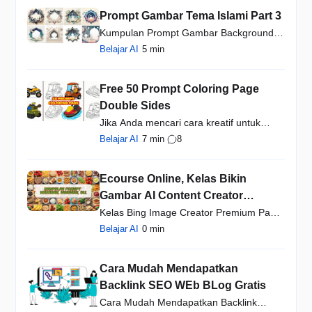
Prompt Gambar Tema Islami Part 3
Kumpulan Prompt Gambar Background
Template Frame Tema Islam…
Belajar AI
5 min
Free 50 Prompt Coloring Page
Double Sides
Jika Anda mencari cara kreatif untuk
membuat coloring page …
Belajar AI
7 min
8
Ecourse Online, Kelas Bikin
Gambar AI Content Creator
Lifetime Akses dan Free Update
Kelas Bing Image Creator Premium Pack:
Prompt
Rahasia Mengubah Kat…
Belajar AI
0 min
Cara Mudah Mendapatkan
Backlink SEO WEb BLog Gratis
Cara Mudah Mendapatkan Backlink