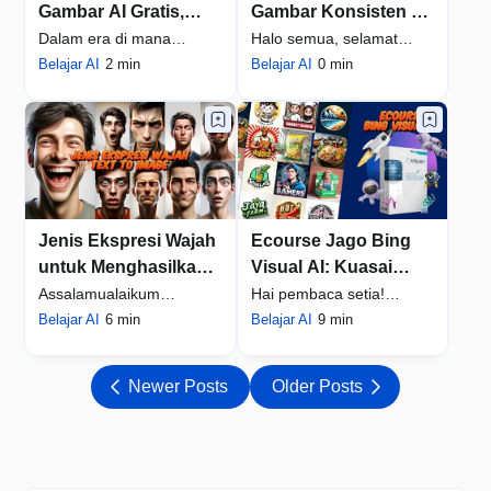
Gambar AI Gratis,
Gambar Konsisten di
Selain Bing Image
Bing Image Creator
Dalam era di mana
Halo semua, selamat
Creator
kecerdasan buatan
Belajar AI
2 min
datang di blog
Belajar AI
0 min
semakin merajalela,
EduTekPedia.com. Kali
mem…
in…
Jenis Ekspresi Wajah
Ecourse Jago Bing
untuk Menghasilkan
Visual AI: Kuasai
Gambar Text to Image
Prompt AI Buat Visual
Assalamualaikum
Hai pembaca setia!
di Bing Image
AI yang Menakjubkan
warahmatullahi
Belajar AI
6 min
Perkenalkan saya
Belajar AI
9 min
Creator/DallE
Hanya Sekali Klik
wabarakatuh, pembaca
Bahyudin Nor selaku pe…
setia E…
Newer Posts
Older Posts