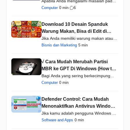
Tidak Terbaca Saat Install Ulang
Apabila Anda mengalami masalah pada
Windows 10
saat menginstal Windows…
Computer
0 min
6
Download 10 Desain Spanduk
Warung Makan, Bisa di Edit di
Aplikasi Canva
Jika Anda memiliki warung makan atau
restoran, promosi menj…
Bisnis dan Marketing
5 min
√ Cara Mudah Merubah Partisi
MBR ke GPT Di Windows (How to
Convert MBR to GPT)
Bagi Anda yang sering berkecimpung
dengan partisi hard disk…
Computer
0 min
Defender Control: Cara Mudah
Menonaktifkan Antivirus Windows
Defender Windows 10 dalam
Jika kamu adalah pengguna Windows 10,
Sekali klik
kamu pasti sudah meng…
Software and Apps
0 min