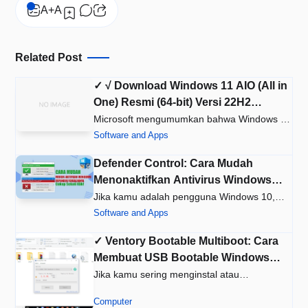
Related Post
✓ √ Download Windows 11 AIO (All in
One) Resmi (64-bit) Versi 22H2
22621.1555 April 2023
Microsoft mengumumkan bahwa Windows 11
akan diluncurkan secara resmi p…
Software and Apps
Defender Control: Cara Mudah
Menonaktifkan Antivirus Windows
Defender Windows 10 dalam Sekali
Jika kamu adalah pengguna Windows 10,
klik
kamu pasti sudah mengenal dengan…
Software and Apps
✓ Ventory Bootable Multiboot: Cara
Membuat USB Bootable Windows
Dengan Ventoy
Jika kamu sering menginstal atau
memperbaiki sistem operasi Windows, k…
Computer