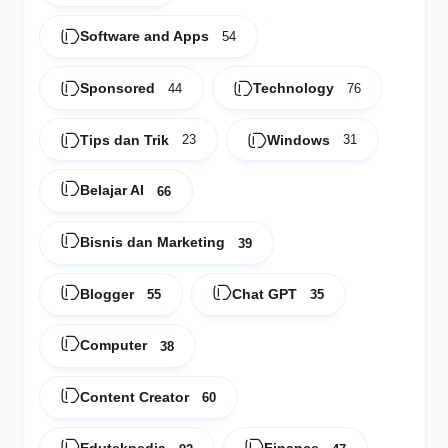
Software and Apps
54
Sponsored
Technology
44
76
Tips dan Trik
Windows
23
31
Belajar AI
66
Bisnis dan Marketing
39
Blogger
Chat GPT
55
35
Computer
38
Content Creator
60