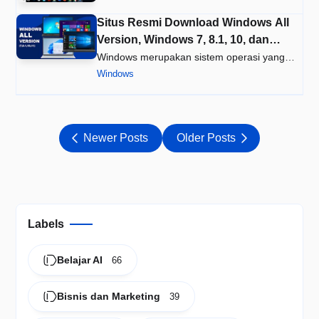
Situs Resmi Download Windows All
Version, Windows 7, 8.1, 10, dan
Windows 11)
Windows merupakan sistem operasi yang
paling banyak digunakan di dunia…
Windows
Newer Posts
Older Posts
Labels
Belajar AI
66
Bisnis dan Marketing
39