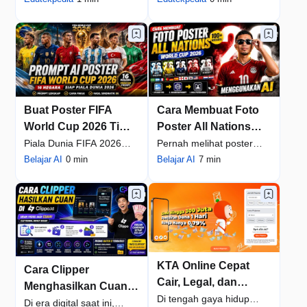
operasional terbesar bagi
keharusan bag…
s…
Buat Poster FIFA
Cara Membuat Foto
World Cup 2026 Tim
Poster All Nations
Nasional Bergaya
World Cup 2026
Piala Dunia FIFA 2026
Pernah melihat poster
Sinematik Premium
Menggunakan AI
menjadi salah satu topik
Belajar AI
0 min
supporter FIFA World Cup
Belajar AI
7 min
dengan AI
(100+ Negara)
yang paling …
2026 yang te…
KTA Online Cepat
Cara Clipper
Cair, Legal, dan
Menghasilkan Cuan
Diawasi OJK
Di tengah gaya hidup
dari Web Clippo.id
Di era digital saat ini,