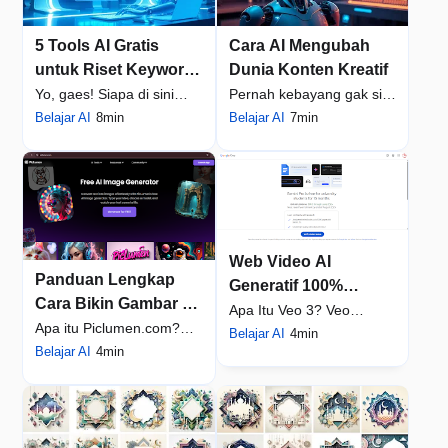
5 Tools AI Gratis
Cara AI Mengubah
untuk Riset Keyword:
Dunia Konten Kreatif
Bikin Kontenmu
Yo, gaes! Siapa di sini
Pernah kebayang gak sih,
Meledak di Jagat
yang lagi pusing mikirin
Belajar AI
8min
dulu bikin konten itu butuh
Belajar AI
7min
Maya!
konten apa ya yang paling
skill dewa dan waktu
dicari orang? ...
berhari-hari? M...
Web Video AI
Panduan Lengkap
Generatif 100%
Cara Bikin Gambar AI
Gratis: Panduan Cara
Apa Itu Veo 3? Veo
di Piclumen.com
Apa itu Piclumen.com?
Akses Veo 3 Gratis 15
adalah model kecerdasan
Belajar AI
4min
dengan Prompt untuk
Piclumen.com adalah
Belajar AI
4min
Bulan
buatan (AI) canggih dari
Microstocker
salah satu platform AI
Google DeepMind yang...
image generator terbaru
y...