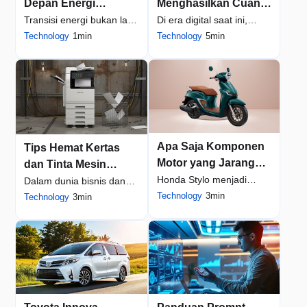
Depan Energi
Menghasilkan Cuan
Berkelanjutan di
dari Web Clippo.id
Transisi energi bukan lagi
Di era digital saat ini,
Indonesia
dengan Bantuan AI
pilihan, melainkan
Technology
1min
membuat konten video
Technology
5min
Auto Clipper
keharusan bagi
pendek bukan lagi
Indonesia. Dengan
sekadar hobi. Banyak
komitmen p...
krea...
Apa Saja Komponen
Tips Hemat Kertas
Motor yang Jarang
dan Tinta Mesin
diperhatikan oleh
Honda Stylo menjadi
Fotocopy – Review
Dalam dunia bisnis dan
pemiliknya
salah satu motor yang
Technology
3min
Printer Multifungsi
operasional perkantoran
Technology
3min
cukup menarik perhatian,
Fujifilm
modern, efisiensi bukan
terutama bagi mereka y...
hanya tentang wakt...