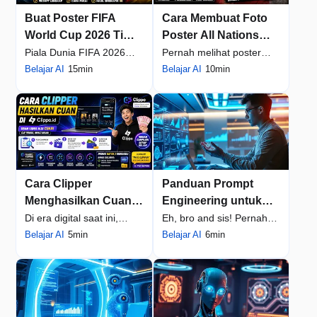
Buat Poster FIFA
Cara Membuat Foto
World Cup 2026 Tim
Poster All Nations
Nasional Bergaya
World Cup 2026
Piala Dunia FIFA 2026
Pernah melihat poster
Sinematik Premium
Menggunakan AI
menjadi salah satu topik
Belajar AI
15min
supporter FIFA World Cup
Belajar AI
10min
dengan AI
(100+ Negara)
yang paling banyak dicari
2026 yang terlihat seperti
oleh pecinta sep...
iklan resmi Adi...
Cara Clipper
Panduan Prompt
Menghasilkan Cuan
Engineering untuk
dari Web Clippo.id
Pemula: Bikin AI Jadi
Di era digital saat ini,
Eh, bro and sis! Pernah
dengan Bantuan AI
Bestie-mu!
membuat konten video
Belajar AI
5min
nggak sih lo ngerasa
Belajar AI
6min
Auto Clipper
pendek bukan lagi
kayak ngobrol sama
sekadar hobi. Banyak
tembok pas nyuruh AI
krea...
biki...