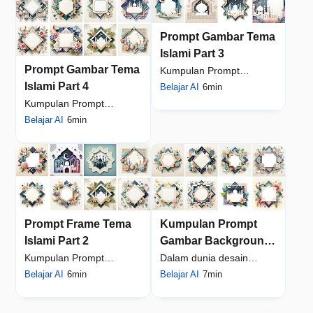
Prompt Gambar Tema
Islami Part 3
Prompt Gambar Tema
Kumpulan Prompt
Islami Part 4
Gambar Background
Belajar AI
6min
Kumpulan Prompt
Template Frame Tema
Gambar Background
Belajar AI
6min
Islami Part 3 - Dalam era
Template Frame Tema
digital s...
Islami Part 4 - Dalam
dunia desain ...
Prompt Frame Tema
Kumpulan Prompt
Islami Part 2
Gambar Background
Template Frame Tema
Kumpulan Prompt
Dalam dunia desain
Islami Part 1
Gambar Background
Belajar AI
6min
grafis, terutama bagi para
Belajar AI
7min
Template Frame Tema
kreator konten Islami,
Islami Part 2: Dalam dunia
memiliki koleksi bac...