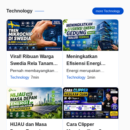
desain g...
Technology
more Technology
Viral! Ribuan Warga
Meningkatkan
Swedia Rela Tanam
Efisiensi Energi
Mikrochip di Tangan,
Gedung dengan
Pernah membayangkan
Energi merupakan
Alasannya Bikin
Solusi Ferbos
suatu hari nanti dompet
Technology
7min
komponen biaya
Technology
1min
Kaget
benar-benar tidak lagi
operasional terbesar bagi
dibutuhkan? Tidak perl...
sebagian besar gedung
komersial...
HIJAU dan Masa
Cara Clipper