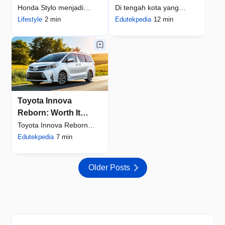
diperhatikan oleh
Rekomendasi Laptop
Honda Stylo menjadi
Di tengah kota yang
pemiliknya
AI Baterai Awet
salah satu motor yang
Lifestyle
2 min
bergerak cepat, daya
Edutekpedia
12 min
cukup menarik pe…
tahan baterai menj…
Toyota Innova
Reborn: Worth It
Dibeli Sekarang atau
Toyota Innova Reborn
Tunggu Facelift?
adalah salah satu MPV
Edutekpedia
7 min
paling populer …
Older Posts