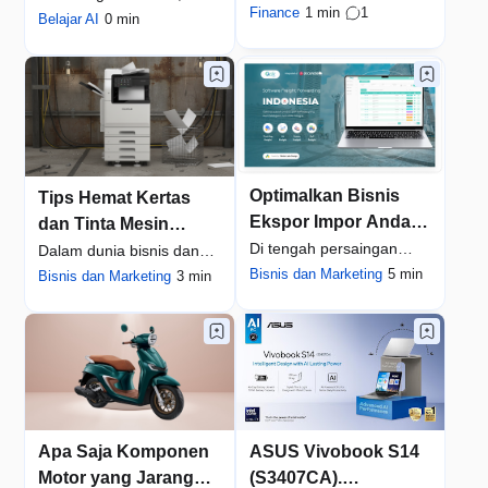
serba digital, kebutuhan
Finance
1 min
1
dengan Bantuan AI
membuat konten video
Belajar AI
0 min
dana sering k…
Auto Clipper
pendek bukan …
Optimalkan Bisnis
Tips Hemat Kertas
Ekspor Impor Anda
dan Tinta Mesin
dengan Oaktree.id:
Di tengah persaingan
Fotocopy – Review
Dalam dunia bisnis dan
Solusi Software
industri ekspor impor
Bisnis dan Marketing
5 min
Printer Multifungsi
operasional perkantoran
Bisnis dan Marketing
3 min
Logistik Terintegrasi
yang semakin ket…
Fujifilm
modern, efis…
Apa Saja Komponen
ASUS Vivobook S14
Motor yang Jarang
(S3407CA).