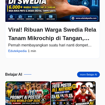
Viral! Ribuan Warga Swedia Rela
Tanam Mikrochip di Tangan,
Pernah membayangkan suatu hari nanti dompet
Alasannya Bikin Kaget
benar-benar tidak lagi dibutuhkan? Tidak perlu repot
Edutekpedia
1 min
membawa kunci rumah, kartu akses kantor, kartu
anggota gym, bahkan tiket kereta. Cukup
mengangkat tangan, lalu semua urusa…
Belajar AI
more Belajar AI