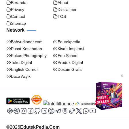
Beranda
About
Privacy
Disclaimer
Contact
TOS
Sitemap
Network
Bahyudinnor.com
Edutekpedia
Pusat Kesehatan
Kisah Inspirasi
Fokus Photography
Edu School
Toko Digital
Produk Digital
English Corner
Desain Grafis
×
Baca Asyik
©
2026
EdutekPedia.Com