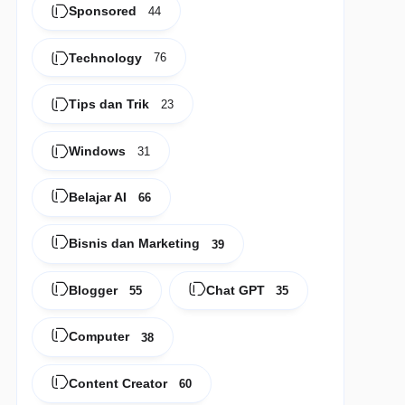
Sponsored
44
Technology
76
Tips dan Trik
23
Windows
31
Belajar AI
66
Bisnis dan Marketing
39
Blogger
Chat GPT
55
35
Computer
38
Content Creator
60