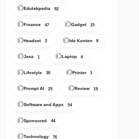
Edutekpedia
92
Finance
Gadget
47
15
Headset
Ide Konten
2
8
Jasa
Laptop
1
4
Lifestyle
Printer
30
3
Prompt AI
Review
25
19
Software and Apps
54
Sponsored
44
Technology
76