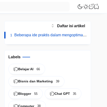
47
0
Daftar isi artikel
Beberapa ide praktis dalam mengoptimalkan Chat GPT dalam blogging adalah:
1
Labels
Belajar AI
66
Bisnis dan Marketing
39
Blogger
Chat GPT
55
35
Computer
38