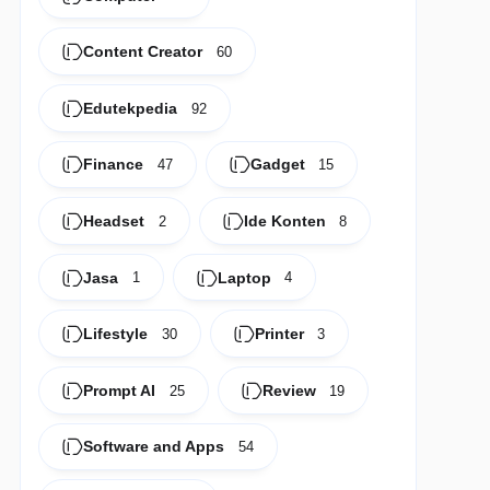
Content Creator
60
Edutekpedia
92
Finance
Gadget
47
15
Headset
Ide Konten
2
8
Jasa
Laptop
1
4
Lifestyle
Printer
30
3
Prompt AI
Review
25
19
Software and Apps
54