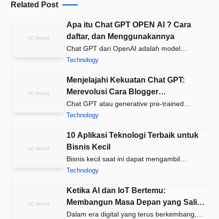
Related Post
Apa itu Chat GPT OPEN AI ? Cara
daftar, dan Menggunakannya
Chat GPT dari OpenAI adalah model
kecerdasan buatan (AI) yang dilatih …
Technology
Menjelajahi Kekuatan Chat GPT:
Merevolusi Cara Blogger
Berkomunikasi dengan Pembacanya
Chat GPT atau generative pre-trained
transformer adalah teknologi kece…
Technology
10 Aplikasi Teknologi Terbaik untuk
Bisnis Kecil
Bisnis kecil saat ini dapat mengambil
keuntungan dari berbagai aplikas…
Technology
Ketika AI dan IoT Bertemu:
Membangun Masa Depan yang Saling
Terhubung
Dalam era digital yang terus berkembang,