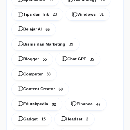
Tips dan Trik
Windows
23
31
Belajar AI
66
Bisnis dan Marketing
39
Blogger
Chat GPT
55
35
Computer
38
Content Creator
60
Edutekpedia
Finance
92
47
Gadget
Headset
15
2