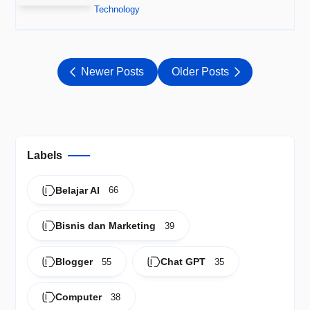
teknologi menjadi semakin pen…
Technology
Newer Posts
Older Posts
Labels
Belajar AI
66
Bisnis dan Marketing
39
Blogger
Chat GPT
55
35
Computer
38