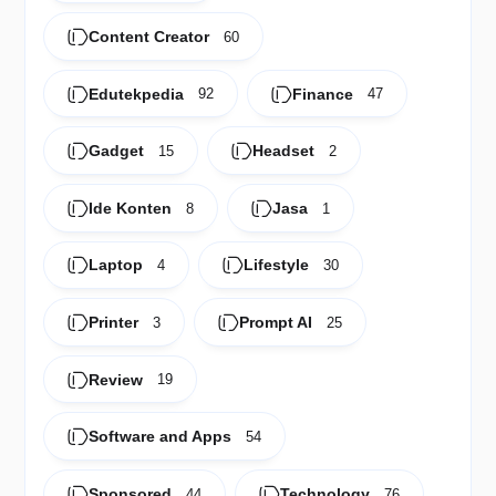
Content Creator
60
Edutekpedia
Finance
92
47
Gadget
Headset
15
2
Ide Konten
Jasa
8
1
Laptop
Lifestyle
4
30
Printer
Prompt AI
3
25
Review
19
Software and Apps
54
Sponsored
Technology
44
76