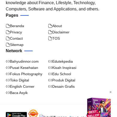
knowledge about Finance, Lifestyle, Technology,
Computers, Software and Applications, and others.
Pages
Beranda
About
Privacy
Disclaimer
Contact
TOS
Sitemap
Network
Bahyudinnor.com
Edutekpedia
Pusat Kesehatan
Kisah Inspirasi
Fokus Photography
Edu School
Toko Digital
Produk Digital
English Corner
Desain Grafis
×
Baca Asyik