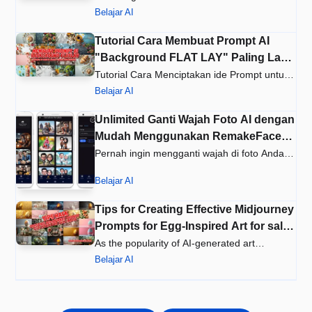
bagi para kreator dalam men…
Belajar AI
Tutorial Cara Membuat Prompt AI
"Background FLAT LAY" Paling Laris
di Adobe Stock dan Freepik
Tutorial Cara Menciptakan ide Prompt untuk
membuat petunjuk gambar gay…
Belajar AI
Unlimited Ganti Wajah Foto AI dengan
Mudah Menggunakan RemakeFace:
AI Face Swap
Pernah ingin mengganti wajah di foto Anda?
Kini hal itu bisa dilakukan…
Belajar AI
Tips for Creating Effective Midjourney
Prompts for Egg-Inspired Art for sale
Adobe Stock, Freepik
As the popularity of AI-generated art
continues to rise, Midjourney ha…
Belajar AI