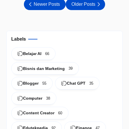
Newer Posts
Older Posts
Labels
Belajar AI
66
Bisnis dan Marketing
39
Blogger
Chat GPT
55
35
Computer
38
Content Creator
60
Edutekpedia
Finance
92
47