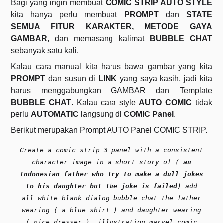
Bagi yang ingin membuat
COMIC STRIP AUTO STYLE
kita hanya perlu membuat
PROMPT
dan
STATE
SEMUA FITUR KARAKTER, METODE GAYA
GAMBAR
, dan memasang kalimat
BUBBLE CHAT
sebanyak satu kali.
Kalau cara manual kita harus bawa gambar yang kita
PROMPT
dan susun di
LINK
yang saya kasih, jadi kita
harus menggabungkan GAMBAR dan Template
BUBBLE CHAT
. Kalau cara style
AUTO COMIC
tidak
perlu
AUTOMATIC
langsung di
COMIC Panel
.
Berikut merupakan Prompt AUTO Panel COMIC STRIP.
Create a comic strip 3 panel with a consistent
character image in a short story of (
an
Indonesian father who try to make a dull jokes
to his daughter but the joke is failed
) add
all white blank dialog bubble chat the father
wearing ( a blue shirt ) and daughter wearing
( nice dresser ), illustration marvel comic