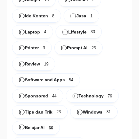
Ide Konten
Jasa
8
1
Laptop
Lifestyle
4
30
Printer
Prompt AI
3
25
Review
19
Software and Apps
54
Sponsored
Technology
44
76
Tips dan Trik
Windows
23
31
Belajar AI
66