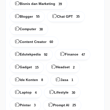
Bisnis dan Marketing
39
Blogger
Chat GPT
55
35
Computer
38
Content Creator
60
Edutekpedia
Finance
92
47
Gadget
Headset
15
2
Ide Konten
Jasa
8
1
Laptop
Lifestyle
4
30
Printer
Prompt AI
3
25