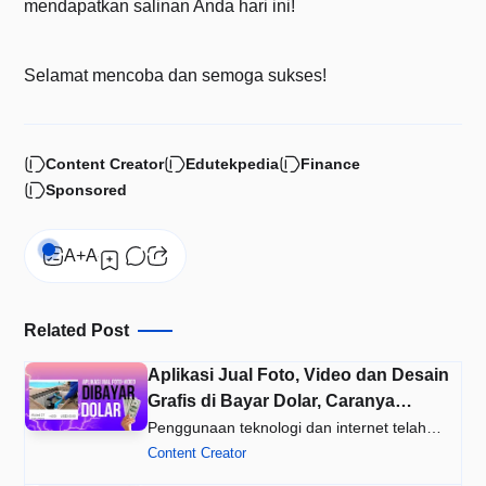
mendapatkan salinan Anda hari ini!
Selamat mencoba dan semoga sukses!
Content Creator
Edutekpedia
Finance
Sponsored
Related Post
Aplikasi Jual Foto, Video dan Desain
Grafis di Bayar Dolar, Caranya
INSTAL Sekarang!
Penggunaan teknologi dan internet telah
membuka peluang baru bagi para…
Content Creator