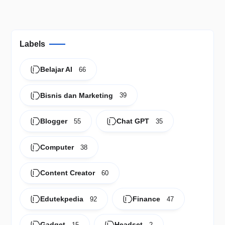
Labels
Belajar AI
66
Bisnis dan Marketing
39
Blogger
Chat GPT
55
35
Computer
38
Content Creator
60
Edutekpedia
Finance
92
47
Gadget
Headset
15
2