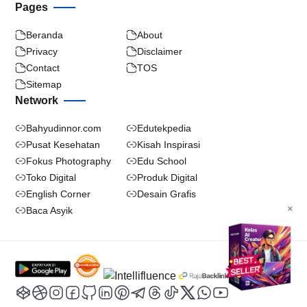
Pages
Beranda
About
Privacy
Disclaimer
Contact
TOS
Sitemap
Network
Bahyudinnor.com
Edutekpedia
Pusat Kesehatan
Kisah Inspirasi
Fokus Photography
Edu School
Toko Digital
Produk Digital
English Corner
Desain Grafis
×
Baca Asyik