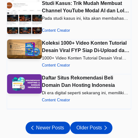
Studi Kasus: Trik Mudah Membuat
Channel YouTube Modal AI dan Lolos
Monetisasi dalam Waktu 1 Bulan
Pada studi kasus ini, kita akan membahas
bagaimana seorang YouTuber su…
Content Creator
Koleksi 1000+ Video Konten Tutorial
Desain Viral FYP Siap Di-Upload dan
Monetisasi YouTube Short Terbaru
1000+ Video Konten Tutorial Desain Viral
2023
FYP Siap Di-Upload ke Sosial …
Content Creator
Daftar Situs Rekomendasi Beli
Domain Dan Hosting Indonesia
Di era digital seperti sekarang ini, memiliki
ke…
Content Creator
Newer Posts
Older Posts