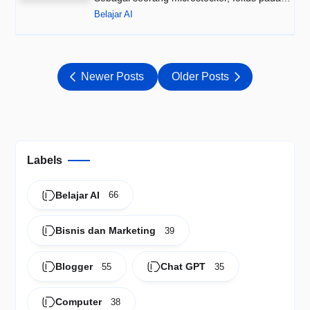
kualitas aset terutama bagian…
Belajar AI
Newer Posts
Older Posts
Labels
Belajar AI
66
Bisnis dan Marketing
39
Blogger
Chat GPT
55
35
Computer
38