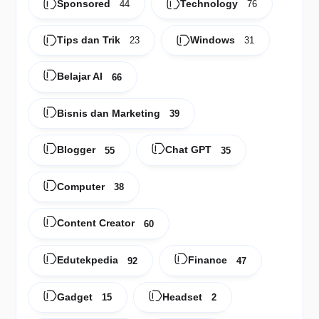
Sponsored
Technology
44
76
Tips dan Trik
Windows
23
31
Belajar AI
66
Bisnis dan Marketing
39
Blogger
Chat GPT
55
35
Computer
38
Content Creator
60
Edutekpedia
Finance
92
47
Gadget
Headset
15
2