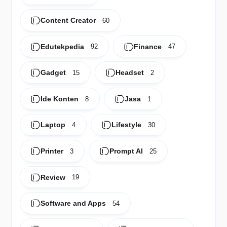
Content Creator
60
Edutekpedia
Finance
92
47
Gadget
Headset
15
2
Ide Konten
Jasa
8
1
Laptop
Lifestyle
4
30
Printer
Prompt AI
3
25
Review
19
Software and Apps
54