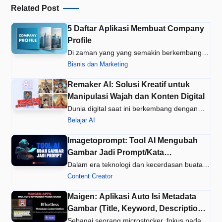
Related Post
5 Daftar Aplikasi Membuat Company
Profile
Di zaman yang yang semakin berkembang,
banyak desainer grafis yang men…
Bisnis dan Marketing
Remaker AI: Solusi Kreatif untuk
Manipulasi Wajah dan Konten Digital
Dunia digital saat ini berkembang dengan
pesat, membuka banyak peluang…
Belajar AI
Imagetoprompt: Tool AI Mengubah
Gambar Jadi Prompt/Kata
kata/Deskripsi
Dalam era teknologi dan kecerdasan buatan,
kreativitas tak lagi terbat…
Content Creator
Maigen: Aplikasi Auto Isi Metadata
Gambar (Title, Keyword, Description)
Microstocker
Sebagai seorang microstocker, fokus pada