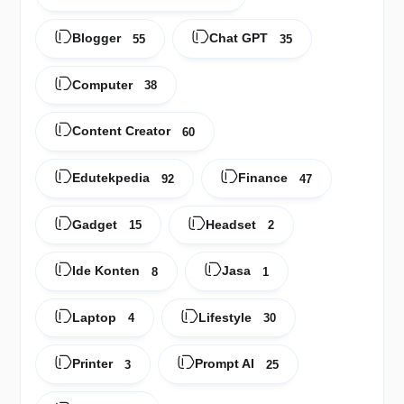
Blogger
Chat GPT
55
35
Computer
38
Content Creator
60
Edutekpedia
Finance
92
47
Gadget
Headset
15
2
Ide Konten
Jasa
8
1
Laptop
Lifestyle
4
30
Printer
Prompt AI
3
25