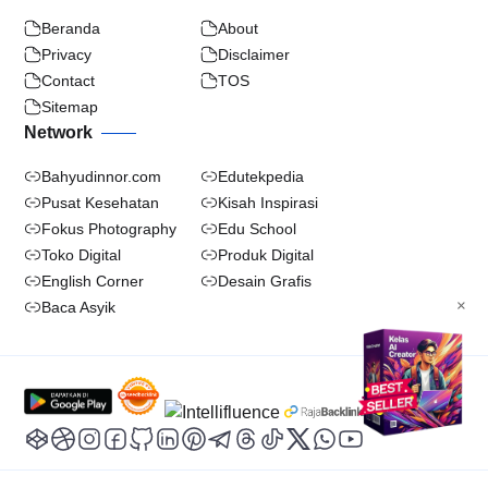
Beranda
About
Privacy
Disclaimer
Contact
TOS
Sitemap
Network
Bahyudinnor.com
Edutekpedia
Pusat Kesehatan
Kisah Inspirasi
Fokus Photography
Edu School
Toko Digital
Produk Digital
English Corner
Desain Grafis
×
Baca Asyik