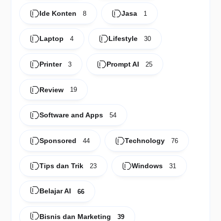
Ide Konten
Jasa
8
1
Laptop
Lifestyle
4
30
Printer
Prompt AI
3
25
Review
19
Software and Apps
54
Sponsored
Technology
44
76
Tips dan Trik
Windows
23
31
Belajar AI
66
Bisnis dan Marketing
39