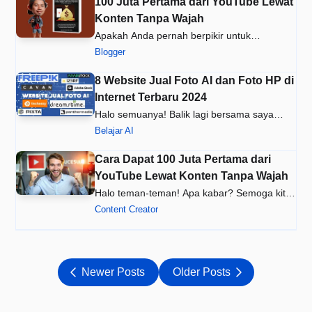
100 Juta Pertama dari YouTube Lewat
Konten Tanpa Wajah
Apakah Anda pernah berpikir untuk
menghasilkan uang dari YouTube tetap…
Blogger
8 Website Jual Foto AI dan Foto HP di
Internet Terbaru 2024
Halo semuanya! Balik lagi bersama saya
Bahyudin Nor selaku pengelola B…
Belajar AI
Cara Dapat 100 Juta Pertama dari
YouTube Lewat Konten Tanpa Wajah
Halo teman-teman! Apa kabar? Semoga kita
semua dalam keadaan sehat dan…
Content Creator
Newer Posts
Older Posts