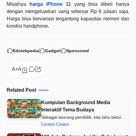
Misalnya
harga iPhone 11
yang bisa dibeli hanya
dengan mengeluarkan uang sebesar Rp 6 jutaan saja.
Harga bisa bervariasi tergantung kapasitas memori dan
kondisi handphone.
Edutekpedia
Gadget
Sponsored
Related Post
Kumpulan Background Media
Interaktif Tema Budaya
Sebagai seorang pendidik, kita tahu betul
bahwa penggunaan media pembe…
Content Creator