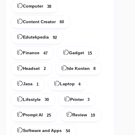
Computer
38
Content Creator
60
Edutekpedia
92
Finance
Gadget
47
15
Headset
Ide Konten
2
8
Jasa
Laptop
1
4
Lifestyle
Printer
30
3
Prompt AI
Review
25
19
Software and Apps
54