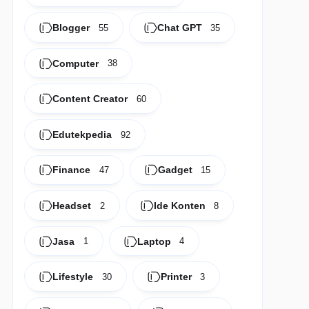
Blogger
Chat GPT
55
35
Computer
38
Content Creator
60
Edutekpedia
92
Finance
Gadget
47
15
Headset
Ide Konten
2
8
Jasa
Laptop
1
4
Lifestyle
Printer
30
3