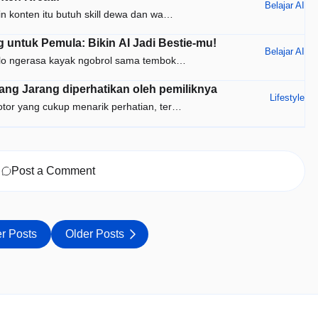
Belajar AI
in konten itu butuh skill dewa dan wa…
untuk Pemula: Bikin AI Jadi Bestie-mu!
Belajar AI
h lo ngerasa kayak ngobrol sama tembok…
ng Jarang diperhatikan oleh pemiliknya
Lifestyle
otor yang cukup menarik perhatian, ter…
Post a Comment
r Posts
Older Posts