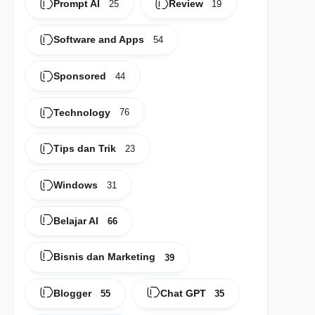
Prompt AI
Review
25
19
Software and Apps
54
Sponsored
44
Technology
76
Tips dan Trik
23
Windows
31
Belajar AI
66
Bisnis dan Marketing
39
Blogger
Chat GPT
55
35