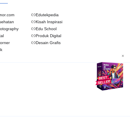
nor.com
Edutekpedia
sehatan
Kisah Inspirasi
otography
Edu School
tal
Produk Digital
Corner
Desain Grafis
ik
×