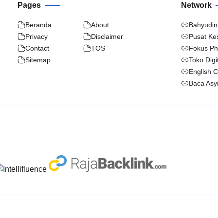
Pages
Network
Beranda
About
Bahyudin
Privacy
Disclaimer
Pusat Ke
Contact
TOS
Fokus Ph
Sitemap
Toko Digi
English 
Baca Asy