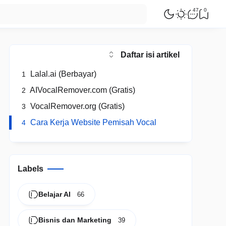
47
0
Daftar isi artikel
Lalal.ai (Berbayar)
1
AIVocalRemover.com (Gratis)
2
VocalRemover.org (Gratis)
3
Cara Kerja Website Pemisah Vocal
4
Labels
Belajar AI
66
Bisnis dan Marketing
39