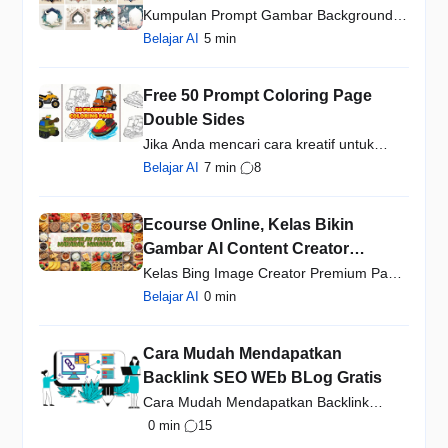
Kumpulan Prompt Gambar Background
Template Frame Tema Islam…
Belajar AI
5 min
Free 50 Prompt Coloring Page
Double Sides
Jika Anda mencari cara kreatif untuk
membuat coloring page …
Belajar AI
7 min
8
Ecourse Online, Kelas Bikin
Gambar AI Content Creator
Lifetime Akses dan Free Update
Kelas Bing Image Creator Premium Pack:
Prompt
Rahasia Mengubah Kat…
Belajar AI
0 min
Cara Mudah Mendapatkan
Backlink SEO WEb BLog Gratis
Cara Mudah Mendapatkan Backlink
Gratis - 23K Backlink SEO W…
0 min
15