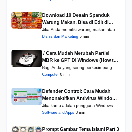
Download 10 Desain Spanduk
Warung Makan, Bisa di Edit di
Aplikasi Canva
Jika Anda memiliki warung makan atau
restoran, promosi menj…
Bisnis dan Marketing
5 min
√ Cara Mudah Merubah Partisi
MBR ke GPT Di Windows (How to
Convert MBR to GPT)
Bagi Anda yang sering berkecimpung
dengan partisi hard disk…
Computer
0 min
Defender Control: Cara Mudah
Menonaktifkan Antivirus Windows
Defender Windows 10 dalam
Jika kamu adalah pengguna Windows 10,
Sekali klik
kamu pasti sudah meng…
Software and Apps
0 min
Prompt Gambar Tema Islami Part 3