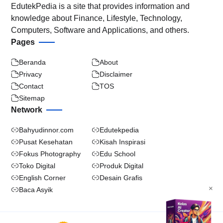
EdutekPedia is a site that provides information and
knowledge about Finance, Lifestyle, Technology,
Computers, Software and Applications, and others.
Pages
Beranda
About
Privacy
Disclaimer
Contact
TOS
Sitemap
Network
Bahyudinnor.com
Edutekpedia
Pusat Kesehatan
Kisah Inspirasi
Fokus Photography
Edu School
Toko Digital
Produk Digital
English Corner
Desain Grafis
×
Baca Asyik