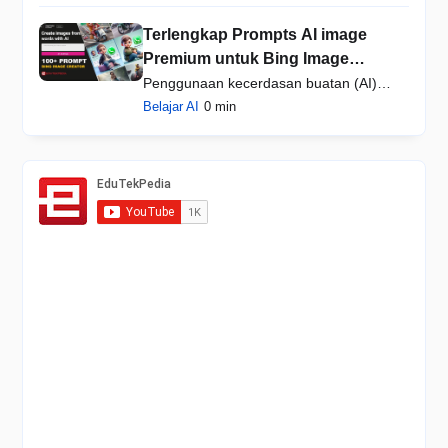
Terlengkap Prompts AI image
Premium untuk Bing Image
Creator, Cara Membuat Teks jadi
Penggunaan kecerdasan buatan (AI)
Gambar AI
dalam menciptakan gambar …
Belajar AI
0 min