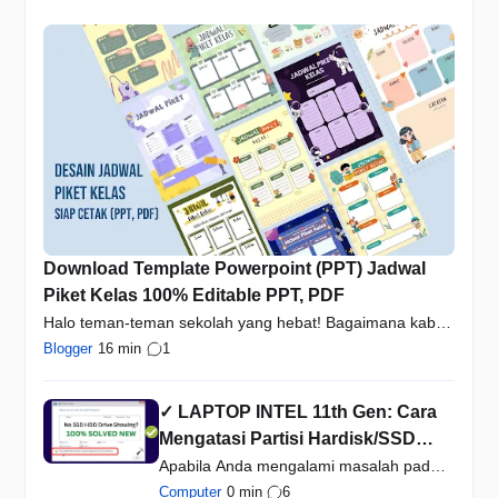
Download Template Powerpoint (PPT) Jadwal
Piket Kelas 100% Editable PPT, PDF
Halo teman-teman sekolah yang hebat! Bagaimana kabar
kalian…
Blogger
16 min
1
✓ LAPTOP INTEL 11th Gen: Cara
Mengatasi Partisi Hardisk/SSD
Tidak Terbaca Saat Install Ulang
Apabila Anda mengalami masalah pada
Windows 10
saat menginstal Windows…
Computer
0 min
6