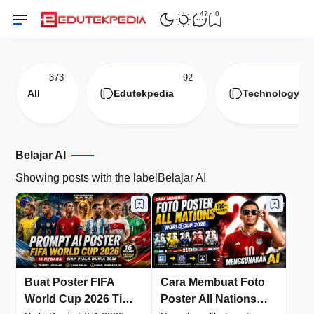
47
0
373
92
7
All
Edutekpedia
Technology
Belajar AI
Showing posts with the label
Belajar AI
Buat Poster FIFA
Cara Membuat Foto
World Cup 2026 Tim
Poster All Nations