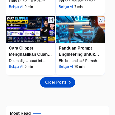
Nasional Bergaya
World Cup 2026
Piala Dunia FIFA 2026
Pernah melihat poster
Sinematik Premium
Menggunakan AI
menjadi salah satu topik
Belajar AI
0 min
supporter FIFA World Cup
Belajar AI
7 min
dengan AI
(100+ Negara)
yang paling …
2026 yang te…
Cara Clipper
Panduan Prompt
Menghasilkan Cuan
Engineering untuk
dari Web Clippo.id
Pemula: Bikin AI Jadi
Di era digital saat ini,
Eh, bro and sis! Pernah
dengan Bantuan AI
Bestie-mu!
membuat konten video
Belajar AI
0 min
nggak sih lo ngerasa
Belajar AI
70 min
Auto Clipper
pendek bukan …
kayak ngobrol …
Older Posts
Most Read